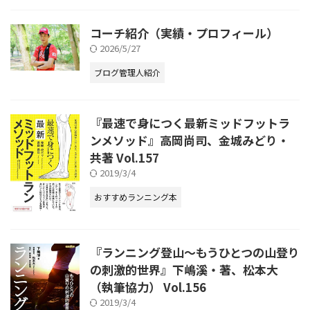
コーチ紹介（実績・プロフィール）
2026/5/27
ブログ管理人紹介
『最速で身につく最新ミッドフットラ
ンメソッド』高岡尚司、金城みどり・
共著 Vol.157
2019/3/4
おすすめランニング本
『ランニング登山～もうひとつの山登り
の刺激的世界』下嶋溪・著、松本大
（執筆協力） Vol.156
2019/3/4