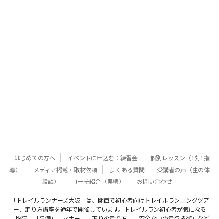
はじめての方へ
イベントに申込む：練習会
個別レッスン（1対1指
導）
メディア掲載・取材依頼
よくある質問
受講者の声（生の体
験談）
コーチ紹介（実績）
お問い合わせ
「トレイルランナーズ大阪」は、関西で初心者向けトレイルランニングツア
ー、走り方講座を通年で開催しています。トレイルラン初心者が気になる
「服装」「装備」「マナー」「下りの走り方」「安全な山の走行技術」など