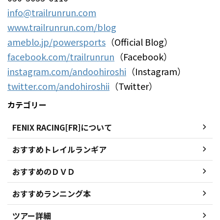
info@trailrunrun.com
www.trailrunrun.com/blog
ameblo.jp/powersports
（Official Blog）
facebook.com/trailrunrun
（Facebook）
instagram.com/andoohiroshi
（Instagram）
twitter.com/andohiroshii
（Twitter）
カテゴリー
FENIX RACING[FR]について
おすすめトレイルランギア
おすすめのＤＶＤ
おすすめランニング本
ツアー詳細